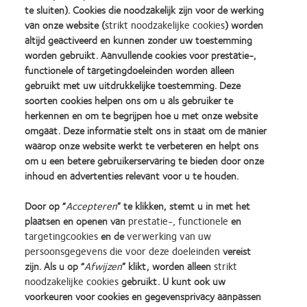
te sluiten). Cookies die noodzakelijk zijn voor de werking
van onze website (
strikt noodzakelijke cookies
) worden
Ontdek onze nieuwste ontwikkelingen in
altijd geactiveerd en kunnen zonder uw toestemming
ontwerp, materiaaltechnologie en
worden gebruikt. Aanvullende cookies voor prestatie-,
duurzaamheid. U kunt hieronder direct de
functionele of targetingdoeleinden worden alleen
volledige Made Better brochure bekijken.
gebruikt met uw uitdrukkelijke toestemming. Deze
soorten cookies helpen ons om u als gebruiker te
herkennen en om te begrijpen hoe u met onze website
Bekijk brochure (PDF)
omgaat. Deze informatie stelt ons in staat om de manier
waarop onze website werkt te verbeteren en helpt ons
om u een betere gebruikerservaring te bieden door onze
inhoud en advertenties relevant voor u te houden.
Door op “
Accepteren
” te klikken, stemt u in met het
TERUG NAAR HOOFDMENU
plaatsen en openen van
prestatie-, functionele
en
``
targetingcookies
en de
verwerking van uw
persoonsgegevens die voor deze doeleinden
vereist
Learn
Learn
Learn
Learn
Learn
Learn
zijn. Als u op “
Afwijzen
” klikt, worden alleen
strikt
more
more
more
more
more
more
noodzakelijke cookies
gebruikt. U kunt ook uw
about
about
about
about
about
about
Learn
Silmo
Contact
2012
2011
ODMA
2012
voorkeuren voor cookies en gegevensprivacy aanpassen
more