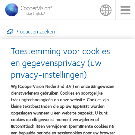
Overslaan
en
naar
de
inhoud
Producten zoeken
gaan
Toestemming voor cookies
en gegevensprivacy (uw
INNOVATIES
privacy-instellingen)
NCC
|
VOORWOORD
|
Wij (CooperVision Nederland B.V.) en onze aangewezen
COOPERVISION CONFERENCE HIGHLIGHTS
|
SPREKERS
dienstverleners gebruiken Cookies en soortgelijke
|
OVERZICHT EN POSTERS
|
INNOVATIES
trackingtechnologieën op onze website. Cookies zijn
kleine tekstbestanden die op uw apparaat worden
opgeslagen wanneer u een website bezoekt. U kunt
cookies op elk gewenst moment verwijderen of
Innovaties
automatisch laten verwijderen (permanente cookies na
een bepaalde periode en sessiecookies door uw browser