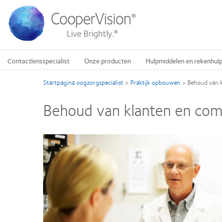
Overslaan
en
naar
de
inhoud
gaan
Contactlensspecialist
Onze producten
Hulpmiddelen en rekenhul
Startpagina oogzorgspecialist
>
Praktijk opbouwen
>
Behoud van 
Behoud van klanten en com