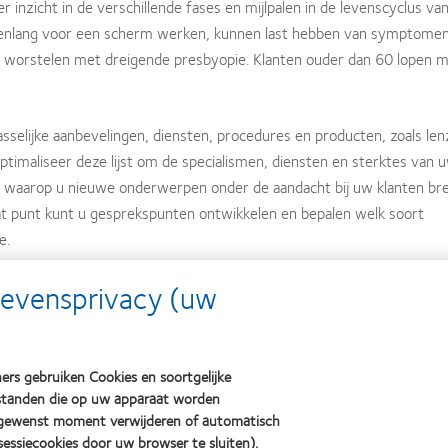
nzicht in de verschillende fases en mijlpalen in de levenscyclus va
ie urenlang voor een scherm werken, kunnen last hebben van symptome
 worstelen met dreigende presbyopie. Klanten ouder dan 60 lopen me
sselijke aanbevelingen, diensten, procedures en producten, zoals le
imaliseer deze lijst om de specialismen, diensten en sterktes van u
 waarop u nieuwe onderwerpen onder de aandacht bij uw klanten br
dat punt kunt u gesprekspunten ontwikkelen en bepalen welk soort
e.
gevensprivacy (uw
klanten voor de lange termijn uit voeren zullen variëren, afhankelij
e praktijk. Is het haalbaar om maandelijks met uw patiënten te comm
ers gebruiken Cookies en soortgelijke
el en budget? Hebt u klanten die alleen van u willen horen wanneer 
bestanden die op uw apparaat worden
enereren doorgaans meer afspraken voor u? Hebt u klanten die allee
 gewenst moment verwijderen of automatisch
essiecookies door uw browser te sluiten).
ar ze nog niet hebben geprobeerd?