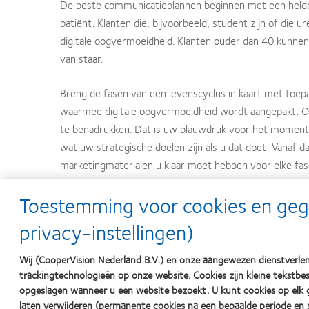
De beste communicatieplannen beginnen met een helder i
patiënt. Klanten die, bijvoorbeeld, student zijn of d
digitale oogvermoeidheid. Klanten ouder dan 40 kunnen
van staar.
Breng de fasen van een levenscyclus in kaart met toepa
waarmee digitale oogvermoeidheid wordt aangepakt. Opt
te benadrukken. Dat is uw blauwdruk voor het moment
wat uw strategische doelen zijn als u dat doet. Vanaf 
marketingmaterialen u klaar moet hebben voor elke fas
Toestemming voor cookies en ge
Maatwerk en optimalisatie
privacy-instellingen)
De effectiefste manieren om een communicatieplan voor 
doelen, voorkeuren van de klanten en middelen van elk
Wij (CooperVision Nederland B.V.) en onze aangewezen dienstverlen
of is per kwartaal het hoogst haalbare voor uw persone
trackingtechnologieën op onze website. Cookies zijn kleine tekst
tijd is voor een afspraak? Welke communicatievormen g
opgeslagen wanneer u een website bezoekt. U kunt cookies op elk
laten verwijderen (permanente cookies na een bepaalde periode en s
dragen en die gevraagd hebben naar contactlenzen ma