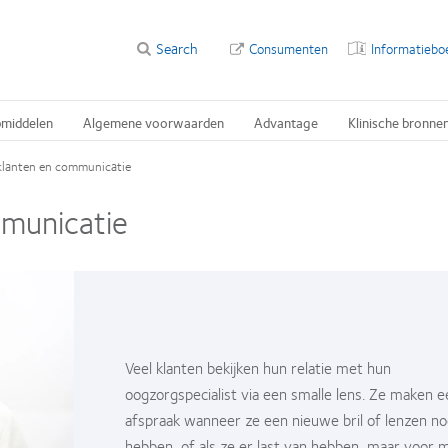
Search
Consumenten
Informatiebo
pmiddelen
Algemene voorwaarden
Advantage
Klinische bronne
klanten en communicatie
municatie
Veel klanten bekijken hun relatie met hun
oogzorgspecialist via een smalle lens. Ze maken e
afspraak wanneer ze een nieuwe bril of lenzen no
hebben, of als ze er last van hebben, maar voor 