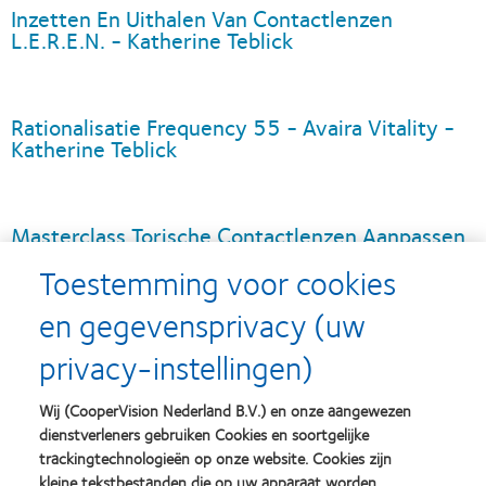
Inzetten En Uithalen Van Contactlenzen
L.E.R.E.N. - Katherine Teblick
Rationalisatie Frequency 55 - Avaira Vitality -
Katherine Teblick
Masterclass Torische Contactlenzen Aanpassen
- Katherine Teblick
Toestemming voor cookies
en gegevensprivacy (uw
ECP Perceptions On 1 Day SiHy - Floortje
privacy-instellingen)
Fischer de Brabander
Wij (CooperVision Nederland B.V.) en onze aangewezen
dienstverleners gebruiken Cookies en soortgelijke
Vragen over een webinar?
trackingtechnologieën op onze website. Cookies zijn
kleine tekstbestanden die op uw apparaat worden