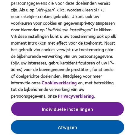
persoonsgegevens die voor deze doeleinden
vereist
zijn. Als u op “
Afwijzen
” klikt, worden alleen
strikt
Learn
Learn
Learn
Learn
Learn
Learn
noodzakelijke cookies
gebruikt. U kunt ook uw
more
more
more
more
more
more
about
about
about
about
about
about
voorkeuren voor cookies en gegevensprivacy aanpassen
Learn
Silmo
Contact
2012
2011
ODMA
2012
door hieronder op “
Individuele instellingen
” te klikken.
more
d’Or
Lens
&
Best
2011
REBRAND
about
Via deze instellingen kunt u uw toestemming ook op elk
best
Product
2010
Factory
(2011)
100®
BCLA
moment
intrekken
met effect voor de toekomst. Naast
product
of
Best
Awards
Global
Industry
het gebruik van cookies verwijst uw toestemming naar
award
the
Companies
(2011)
Award
Onze producten
Beleid ten aanzien van
Award
de bijbehorende verwerking van uw persoonsgegevens
met
Year
for
(2012)
opmerkingen
Winner
Contact
(bijv. uw interesses, gebruikersidentificatoren of uw IP-
MyDay™
(2013)
Leaders
Site voor consumenten
Privacybeleid
adres) voor de bovengenoemde prestatie-, functionele
(2013)
(2012)
Toestemmingsvoorkeuren
Cookie beleid
of doelgerichte doeleinden. Raadpleeg voor meer
beheren
Servicevoorwaarden
informatie onze
Cookieverklaring
en, met betrekking
tot de bijbehorende verwerking van uw
persoonsgegevens, onze
Privacyverklaring
.
Inloggen
Individuele instellingen
Nederland (Netherlands)
Afwijzen