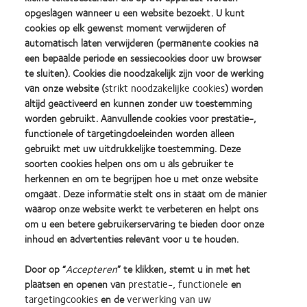
Stel ze aan de presentatoren zelf!
opgeslagen wanneer u een website bezoekt. U kunt
cookies op elk gewenst moment verwijderen of
automatisch laten verwijderen (permanente cookies na
een bepaalde periode en sessiecookies door uw browser
Geef hier uw e-mail in
te sluiten). Cookies die noodzakelijk zijn voor de werking
van onze website (
strikt noodzakelijke cookies
) worden
altijd geactiveerd en kunnen zonder uw toestemming
worden gebruikt. Aanvullende cookies voor prestatie-,
Ik heb een vraag voor
functionele of targetingdoeleinden worden alleen
gebruikt met uw uitdrukkelijke toestemming. Deze
soorten cookies helpen ons om u als gebruiker te
type hier uw vraag
herkennen en om te begrijpen hoe u met onze website
omgaat. Deze informatie stelt ons in staat om de manier
waarop onze website werkt te verbeteren en helpt ons
om u een betere gebruikerservaring te bieden door onze
inhoud en advertenties relevant voor u te houden.
Door op “
Accepteren
” te klikken, stemt u in met het
plaatsen en openen van
prestatie-, functionele
en
targetingcookies
en de
verwerking van uw