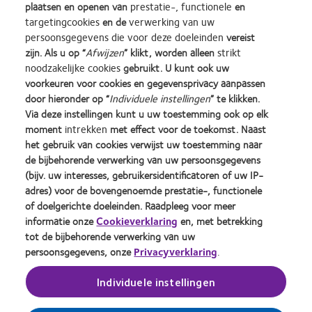
plaatsen en openen van
prestatie-, functionele
en
targetingcookies
en de
verwerking van uw
persoonsgegevens die voor deze doeleinden
vereist
zijn. Als u op “
Afwijzen
” klikt, worden alleen
strikt
Learn
Learn
Learn
Learn
Learn
Learn
noodzakelijke cookies
gebruikt. U kunt ook uw
more
more
more
more
more
more
about
about
about
about
about
about
voorkeuren voor cookies en gegevensprivacy aanpassen
Learn
Silmo
Contact
2012
2011
ODMA
2012
door hieronder op “
Individuele instellingen
” te klikken.
more
d’Or
Lens
&
Best
2011
REBRAND
about
Via deze instellingen kunt u uw toestemming ook op elk
best
Product
2010
Factory
(2011)
100®
BCLA
moment
intrekken
met effect voor de toekomst. Naast
product
of
Best
Awards
Global
Industry
het gebruik van cookies verwijst uw toestemming naar
award
the
Companies
(2011)
Award
Onze producten
Beleid ten aanzien van
Award
de bijbehorende verwerking van uw persoonsgegevens
met
Year
for
(2012)
opmerkingen
Winner
Contact
(bijv. uw interesses, gebruikersidentificatoren of uw IP-
MyDay™
(2013)
Leaders
Site voor consumenten
Privacybeleid
adres) voor de bovengenoemde prestatie-, functionele
(2013)
(2012)
Toestemmingsvoorkeuren
Cookie beleid
of doelgerichte doeleinden. Raadpleeg voor meer
beheren
Servicevoorwaarden
informatie onze
Cookieverklaring
en, met betrekking
tot de bijbehorende verwerking van uw
persoonsgegevens, onze
Privacyverklaring
.
Inloggen
Individuele instellingen
Nederland (Netherlands)