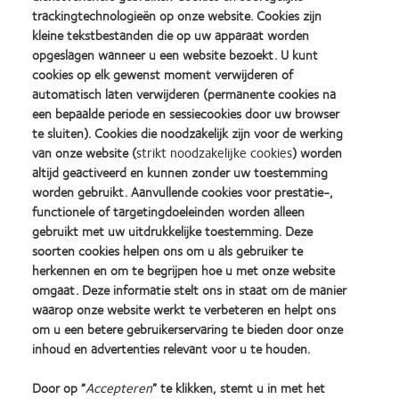
LANGDURIG TE DRAGEN?
trackingtechnologieën op onze website. Cookies zijn
kleine tekstbestanden die op uw apparaat worden
opgeslagen wanneer u een website bezoekt. U kunt
cookies op elk gewenst moment verwijderen of
VERBERG OF TOON KOLOMMEN
automatisch laten verwijderen (permanente cookies na
een bepaalde periode en sessiecookies door uw browser
te sluiten). Cookies die noodzakelijk zijn voor de werking
van onze website (
strikt noodzakelijke cookies
) worden
altijd geactiveerd en kunnen zonder uw toestemming
worden gebruikt. Aanvullende cookies voor prestatie-,
functionele of targetingdoeleinden worden alleen
gebruikt met uw uitdrukkelijke toestemming. Deze
soorten cookies helpen ons om u als gebruiker te
herkennen en om te begrijpen hoe u met onze website
omgaat. Deze informatie stelt ons in staat om de manier
Selecteer filter(s) om resultaten te
waarop onze website werkt te verbeteren en helpt ons
bekijken
om u een betere gebruikerservaring te bieden door onze
inhoud en advertenties relevant voor u te houden.
Door op “
Accepteren
” te klikken, stemt u in met het