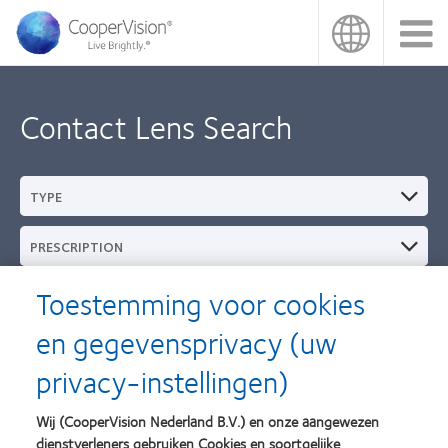
Overslaan
en
naar
de
inhoud
gaan
Contact Lens Search
TYPE
PRESCRIPTION
Toestemming voor cookies
VERVANGINGSSCHEMA
en gegevensprivacy (uw
MERK
privacy-instellingen)
MATERIAAL
Wij (CooperVision Nederland B.V.) en onze aangewezen
dienstverleners gebruiken Cookies en soortgelijke