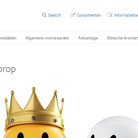
Search
Consumenten
Informatiebo
pmiddelen
Algemene voorwaarden
Advantage
Klinische bronne
orop