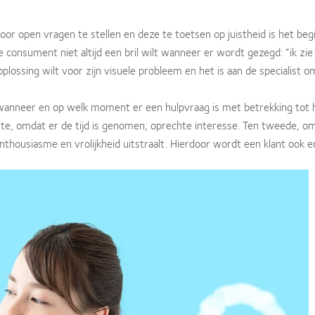
oor open vragen te stellen en deze te toetsen op juistheid is het be
de consument niet altijd een bril wilt wanneer er wordt gezegd: “ik zie
en oplossing wilt voor zijn visuele probleem en het is aan de specialist 
anneer en op welk moment er een hulpvraag is met betrekking tot h
ste, omdat er de tijd is genomen; oprechte interesse. Ten tweede, o
je enthousiasme en vrolijkheid uitstraalt. Hierdoor wordt een klant ook 