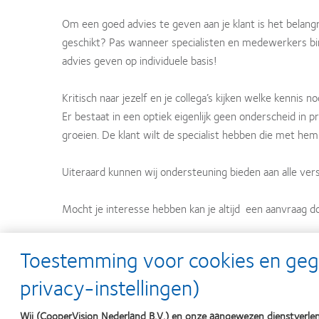
Om een goed advies te geven aan je klant is het belangr
geschikt? Pas wanneer specialisten en medewerkers b
advies geven op individuele basis!
Kritisch naar jezelf en je collega’s kijken welke kenni
Er bestaat in een optiek eigenlijk geen onderscheid in p
groeien. De klant wilt de specialist hebben die met hem
Uiteraard kunnen wij ondersteuning bieden aan alle vers
Mocht je interesse hebben kan je altijd een aanvraag doe
Toestemming voor cookies en ge
Ook geven wij regelmatig workshops bij ons op kantoor, 
privacy-instellingen)
Wij (CooperVision Nederland B.V.) en onze aangewezen dienstverlen