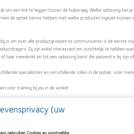
ijk om een link te leggen tussen de hulpvraag. Welke oplossing kan j
innen de optiek kennis hebben met welke producten ingezet kunnen
s nodig is om over alle productgroepen te communiceren is de eerste s
roductdragers. Zij zijn enkel interessant om inzichtelijk te hebben w
 of haar meedenkt en tot een oplossing komt die passend is bij zijn of
chillende specialismes en verschillende rollen in de optiek; voor me
n voor training bij jou in de winkel:
gevensprivacy (uw
Professional Service training aanvragen
wel is het hiervoor nodig om je vooraf in te schrijven:
ers gebruiken Cookies en soortgelijke