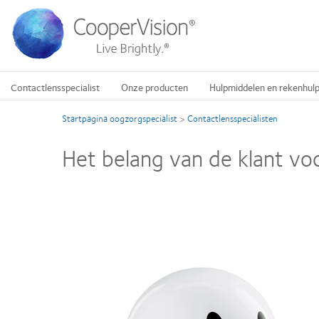
Overslaan
en
naar
de
inhoud
gaan
Contactlensspecialist
Onze producten
Hulpmiddelen en rekenhul
Startpagina oogzorgspecialist
>
Contactlensspecialisten
Het belang van de klant vo