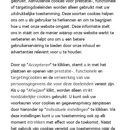
gebruikt. Aanvullende cookies voor prestatie-, functionele
2. CVI data on file, 2024.
3. CooperVision data on file 2020. Rx coverage database n=120,406 eyes for Rx with
of targetingdoeleinden worden alleen gebruikt met uw
<0.75DC; 14 to 70 years.
uitdrukkelijke toestemming. Deze soorten cookies helpen
ons om u als gebruiker te herkennen en om te begrijpen
Raadpleeg de gebruiksaanwijzing voor informatie over de veiligheid van het product,
hoe u met onze website omgaat. Deze informatie stelt
waarschuwingen, voorzorgsmaatregelen en lokale regelgeving.
ons in staat om de manier waarop onze website werkt te
SA12898 / APP134785
verbeteren en helpt ons om u een betere
gebruikerservaring te bieden door onze inhoud en
advertenties relevant voor u te houden.
Learn
Learn
Learn
Learn
Learn
Learn
Door op “
Accepteren
” te klikken, stemt u in met het
more
more
more
more
more
more
plaatsen en openen van
prestatie-, functionele
en
about
about
about
about
about
about
Learn
targetingcookies
en de
verwerking van uw
Silmo
Contact
2012
2011
ODMA
2012
more
persoonsgegevens die voor deze doeleinden
vereist zijn.
d’Or
Lens
&
Best
2011
REBRAND
about
Als u op “
Afwijzen
” klikt, worden alleen
strikt
best
Product
2010
Factory
(2011)
100®
BCLA
noodzakelijke cookies
gebruikt. U kunt ook uw
product
of
Best
Awards
Global
Industry
voorkeuren voor cookies en gegevensprivacy aanpassen
award
the
Companies
(2011)
Award
Onze producten
Beleid ten aanzien van
Award
door hieronder op “
Individuele instellingen
” te klikken. Via
met
Year
for
(2012)
opmerkingen
Winner
Contact
MyDay™
(2013)
Leaders
deze instellingen kunt u uw toestemming ook op elk
Site voor consumenten
Privacybeleid
(2013)
(2012)
moment
intrekken
met effect voor de toekomst. Naast
Toestemmingsvoorkeuren
Cookie beleid
het gebruik van cookies verwijst uw toestemming naar de
beheren