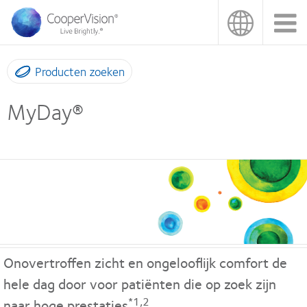
Overslaan
en
naar
de
inhoud
Producten zoeken
gaan
MyDay®
Onovertroffen zicht en ongelooflijk comfort de
hele dag door voor patiënten die op zoek zijn
*1,2
naar hoge prestaties