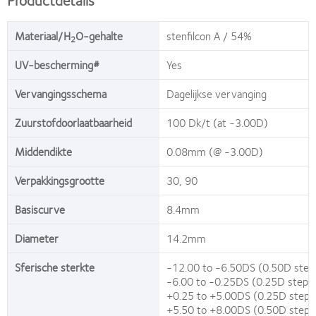
Materiaal/H
O-gehalte
stenfilcon A / 54%
2
UV-bescherming#
Yes
Vervangingsschema
Dagelijkse vervanging
Zuurstofdoorlaatbaarheid
100 Dk/t (at -3.00D)
Middendikte
0.08mm (@ -3.00D)
Verpakkingsgrootte
30, 90
Basiscurve
8.4mm
Diameter
14.2mm
Sferische sterkte
-12.00 to -6.50DS (0.50D step
-6.00 to -0.25DS (0.25D steps
+0.25 to +5.00DS (0.25D steps
+5.50 to +8.00DS (0.50D steps