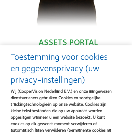
ASSETS PORTAL
Snelle en gemakkelijke toegang tot al het
Toestemming voor cookies
materiaal dat u nodig hebt om contactlenzen bij
jongvolwassenen te promoten.
en gegevensprivacy (uw
privacy-instellingen)
Wij (CooperVision Nederland B.V.) en onze aangewezen
dienstverleners gebruiken Cookies en soortgelijke
trackingtechnologieën op onze website. Cookies zijn
kleine tekstbestanden die op uw apparaat worden
opgeslagen wanneer u een website bezoekt. U kunt
cookies op elk gewenst moment verwijderen of
automatisch laten verwijderen (permanente cookies na