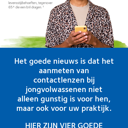
Het goede nieuws is dat het
aanmeten van
contactlenzen bij
jongvolwassenen niet
alleen gunstig is voor hen,
maar ook voor uw praktijk.
HIER ZIJN VIER GOEDE