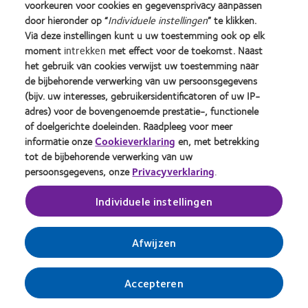
Embrosa helpt optiekwinkels om te communiceren
voorkeuren voor cookies en gegevensprivacy aanpassen
op social media, voornamelijk over de merken die
door hieronder op “
Individuele instellingen
” te klikken.
zij verkopen in de winkel.
Via deze instellingen kunt u uw toestemming ook op elk
moment
intrekken
met effect voor de toekomst. Naast
Dit doet Embrosa door, op verzoek van merken,
het gebruik van cookies verwijst uw toestemming naar
advertentiecampagnes hyperlokaal te publiceren
de bijbehorende verwerking van uw persoonsgegevens
op pagina's van optiekwinkels.
(bijv. uw interesses, gebruikersidentificatoren of uw IP-
adres) voor de bovengenoemde prestatie-, functionele
En Embrosa ondersteunt ook door deelbare social
of doelgerichte doeleinden. Raadpleeg voor meer
media berichten beschikbaar te maken in de
informatie onze
Cookieverklaring
en, met betrekking
Embrosa App. "
tot de bijbehorende verwerking van uw
persoonsgegevens, onze
Privacyverklaring
.
Individuele instellingen
Afwijzen
Accepteren