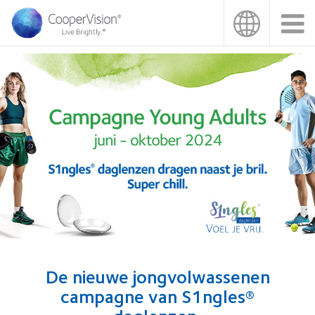
Overslaan
en
naar
de
inhoud
gaan
De nieuwe jongvolwassenen
campagne van S1ngles®