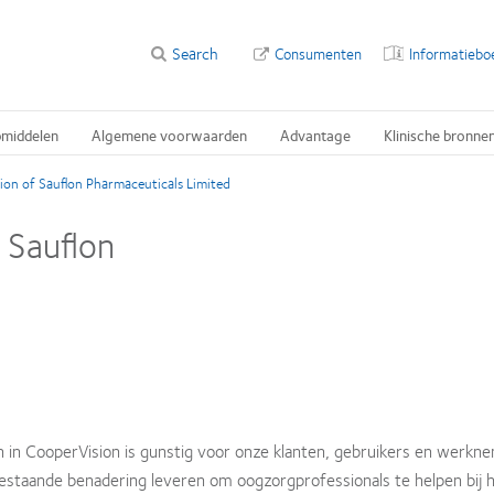
Search
Consumenten
Informatiebo
pmiddelen
Algemene voorwaarden
Advantage
Klinische bronne
ion of Sauflon Pharmaceuticals Limited
 Sauflon
n CooperVision is gunstig voor onze klanten, gebruikers en werknem
estaande benadering leveren om oogzorgprofessionals te helpen bij