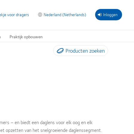
ekje voor dragers
Nederland (Netherlands)
Inloggen
n
Praktijk opbouwen
Producten zoeken
ers – en biedt een daglens voor elk oog en elk
 het opzetten van het snelgroeiende daglenssegment.