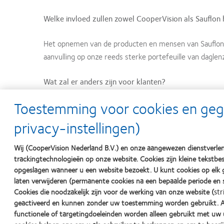
Welke invloed zullen zowel CooperVision als Sauflon
Het opnemen van de producten en mensen van Sauflon in 
aanvulling op onze reeds sterke portefeuille van daglen
Wat zal er anders zijn voor klanten?
Toestemming voor cookies en ge
Klanten zullen toegang hebben tot de meest uitgebreid
enkele bron. Door de producten van Sauflon bij CooperV
privacy-instellingen)
markten waarin zij op dit moment nog niet beschikbaar z
Wij (CooperVision Nederland B.V.) en onze aangewezen dienstverlen
Moeten klanten op dit moment iets anders doen?
trackingtechnologieën op onze website. Cookies zijn kleine tekst
opgeslagen wanneer u een website bezoekt. U kunt cookies op elk
laten verwijderen (permanente cookies na een bepaalde periode en s
Klanten dienen de manier waarop zij contact met een va
Cookies die noodzakelijk zijn voor de werking van onze website (
str
geactiveerd en kunnen zonder uw toestemming worden gebruikt. Aa
Zijn alle producten van Sauflon nog steeds verkrijg
functionele of targetingdoeleinden worden alleen gebruikt met uw 