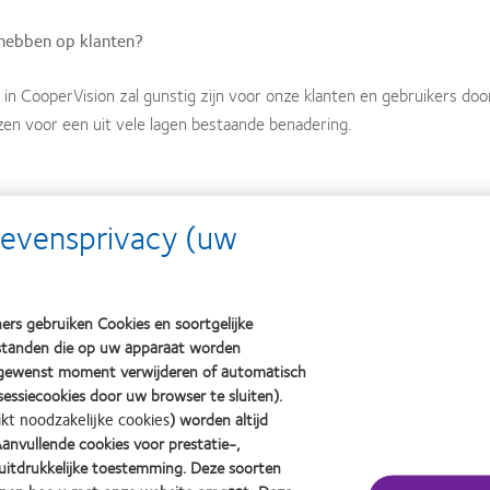
 hebben op klanten?
CooperVision zal gunstig zijn voor onze klanten en gebruikers door 
zen voor een uit vele lagen bestaande benadering.
gevensprivacy (uw
e portefeuille van daglenzen ter wereld – waarbij een mogelijkheid 
ision onder te brengen, verwachten wij ook in staat te zijn de beschi
ijn.
ers gebruiken Cookies en soortgelijke
bestanden die op uw apparaat worden
 gewenst moment verwijderen of automatisch
essiecookies door uw browser te sluiten).
n deze organisaties hebben voorlopig niet te veranderen, omdat wij b
ikt noodzakelijke cookies
) worden altijd
nvullende cookies voor prestatie-,
baar voor klanten? Producten van CooperVision?
uitdrukkelijke toestemming. Deze soorten