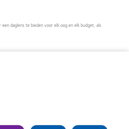
een daglens te bieden voor elk oog en elk budget, als
wordt geboden voor elk oog en elk budget vanuit een
kbaarheid van deze lenzen uit te breiden naar andere
ezig zijn onze operaties te integreren.