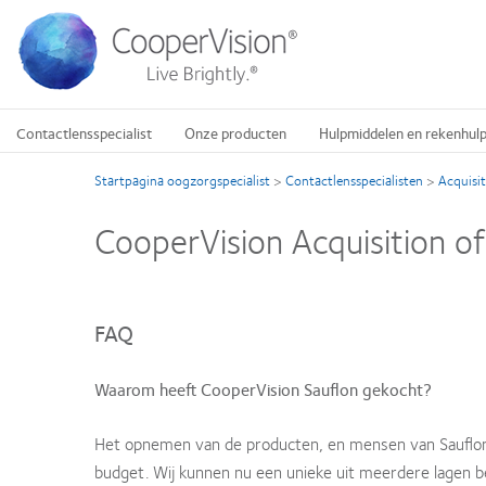
Overslaan
en
naar
de
inhoud
gaan
Contactlensspecialist
Onze producten
Hulpmiddelen en rekenhul
Startpagina oogzorgspecialist
>
Contactlensspecialisten
>
Acquisit
CooperVision Acquisition of
FAQ
Waarom heeft CooperVision Sauflon gekocht?
Het opnemen van de producten, en mensen van Sauflon i
budget. Wij kunnen nu een unieke uit meerdere lagen b