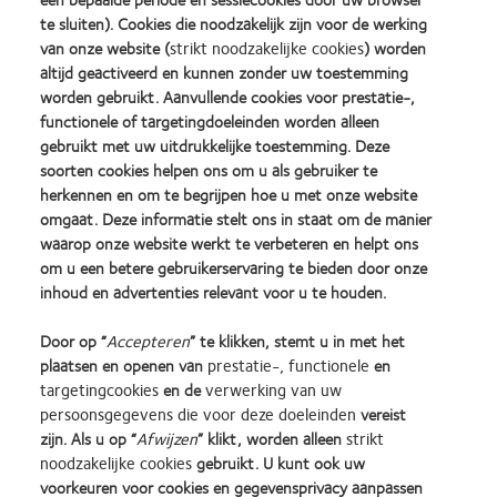
E-mailadres
te sluiten). Cookies die noodzakelijk zijn voor de werking
van onze website (
strikt noodzakelijke cookies
) worden
altijd geactiveerd en kunnen zonder uw toestemming
worden gebruikt. Aanvullende cookies voor prestatie-,
Adres
functionele of targetingdoeleinden worden alleen
gebruikt met uw uitdrukkelijke toestemming. Deze
soorten cookies helpen ons om u als gebruiker te
Uw Business Development Manager
herkennen en om te begrijpen hoe u met onze website
omgaat. Deze informatie stelt ons in staat om de manier
waarop onze website werkt te verbeteren en helpt ons
Opmerkingen
om u een betere gebruikerservaring te bieden door onze
inhoud en advertenties relevant voor u te houden.
Door op “
Accepteren
” te klikken, stemt u in met het
plaatsen en openen van
prestatie-, functionele
en
targetingcookies
en de
verwerking van uw
persoonsgegevens die voor deze doeleinden
vereist
zijn. Als u op “
Afwijzen
” klikt, worden alleen
strikt
Learn
Learn
Learn
Learn
Learn
Learn
noodzakelijke cookies
gebruikt. U kunt ook uw
more
more
more
more
more
more
about
about
about
about
about
about
voorkeuren voor cookies en gegevensprivacy aanpassen
Learn