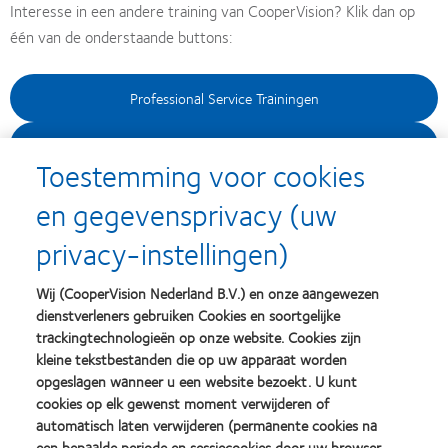
Interesse in een andere training van CooperVision? Klik dan op
één van de onderstaande buttons:
Professional Service Trainingen
InHouse trainingen
Toestemming voor cookies
en gegevensprivacy (uw
privacy-instellingen)
Optiek naam
Wij (CooperVision Nederland B.V.) en onze aangewezen
dienstverleners gebruiken Cookies en soortgelijke
Naam deelnemer
trackingtechnologieën op onze website. Cookies zijn
kleine tekstbestanden die op uw apparaat worden
opgeslagen wanneer u een website bezoekt. U kunt
Klantnummer
cookies op elk gewenst moment verwijderen of
automatisch laten verwijderen (permanente cookies na
een bepaalde periode en sessiecookies door uw browser