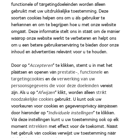
draagcomfort in één lens.
functionele of targetingdoeleinden worden alleen
gebruikt met uw uitdrukkelijke toestemming. Deze
soorten cookies helpen ons om u als gebruiker te
herkennen en om te begrijpen hoe u met onze website
omgaat. Deze informatie stelt ons in staat om de manier
®
clariti
toric
waarop onze website werkt te verbeteren en helpt ons
This is an example of some sample text. This
om u een betere gebruikerservaring te bieden door onze
should be some summary text to the subpage
inhoud en advertenties relevant voor u te houden.
that this callout is linking to.
Door op “
Accepteren
” te klikken, stemt u in met het
plaatsen en openen van
prestatie-, functionele
en
targetingcookies
en de
verwerking van uw
persoonsgegevens die voor deze doeleinden
vereist
zijn. Als u op “
Afwijzen
” klikt, worden alleen
strikt
Learn
Learn
Learn
Learn
Learn
Learn
noodzakelijke cookies
gebruikt. U kunt ook uw
more
more
more
more
more
more
about
about
about
about
about
about
voorkeuren voor cookies en gegevensprivacy aanpassen
Learn
Silmo
Contact
2012
2011
ODMA
2012
door hieronder op “
Individuele instellingen
” te klikken.
more
d’Or
Lens
&
Best
2011
REBRAND
about
Via deze instellingen kunt u uw toestemming ook op elk
best
Product
2010
Factory
(2011)
100®
BCLA
moment
intrekken
met effect voor de toekomst. Naast
product
of
Best
Awards
Global
Industry
het gebruik van cookies verwijst uw toestemming naar
award
the
Companies
(2011)
Award
Onze producten
Beleid ten aanzien van
Award