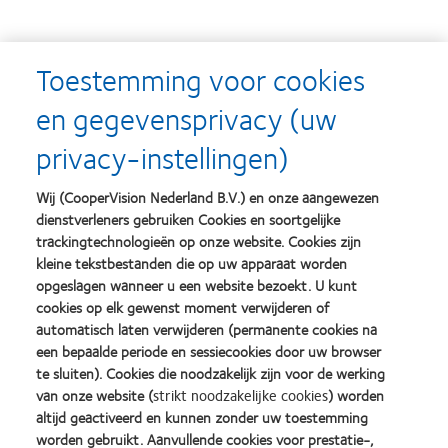
®
B
iofinity
toric
Toestemming voor cookies
Ons meest stabiele torische ontwerp in
en gegevensprivacy (uw
maandlenzen. In ons meest geavanceerde
materiaal. Dat is Biofinity toric.
privacy-instellingen)
Wij (CooperVision Nederland B.V.) en onze aangewezen
dienstverleners gebruiken Cookies en soortgelijke
®
B
iofinity
XR toric
trackingtechnologieën op onze website. Cookies zijn
Biedt klanten met astigmatisme en hoge
kleine tekstbestanden die op uw apparaat worden
opgeslagen wanneer u een website bezoekt. U kunt
refractiefouten de helderheid, het comfort en
cookies op elk gewenst moment verwijderen of
de stabiliteit* van Biofinity-lenzen
automatisch laten verwijderen (permanente cookies na
een bepaalde periode en sessiecookies door uw browser
te sluiten). Cookies die noodzakelijk zijn voor de werking
van onze website (
strikt noodzakelijke cookies
) worden
TM
A
vaira Vitality
toric
altijd geactiveerd en kunnen zonder uw toestemming
Uitzonderlijke stabiliteit, gezichtsvermogen en
worden gebruikt. Aanvullende cookies voor prestatie-,