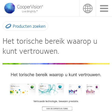
Overslaan
en
naar
de
inhoud
Producten zoeken
gaan
Het torische bereik waarop u
kunt vertrouwen.