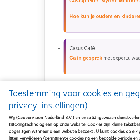
Gastspreker: Myrthe Meurder
Hoe kun je ouders en kindere
Casus Café
Ga in gesprek
met experts, wa
Netwerkborrel
Toestemming voor cookies en ge
We sluiten af met een borrel: d
privacy-instellingen)
Wij (CooperVision Nederland B.V.) en onze aangewezen dienstverlen
trackingtechnologieën op onze website. Cookies zijn kleine tekst
opgeslagen wanneer u een website bezoekt. U kunt cookies op elk
laten verwijderen (permanente cookies na een bepaalde periode en s