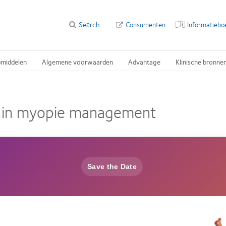
Search
Consumenten
Informatiebo
pmiddelen
Algemene voorwaarden
Advantage
Klinische bronne
al in myopie management
Save the Date