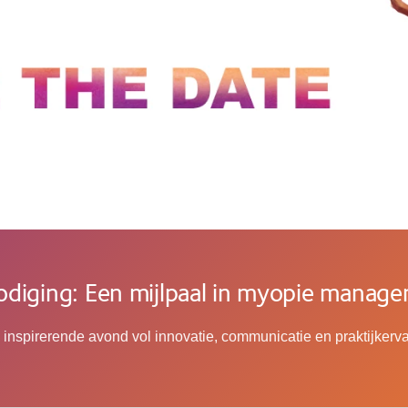
odiging: Een mijlpaal in myopie manag
inspirerende avond vol innovatie, communicatie en praktijkerv