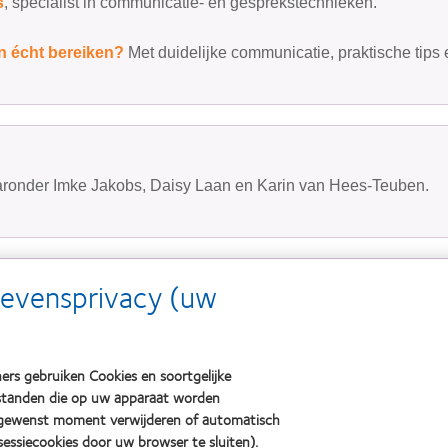
s
, specialist in communicatie- en gesprekstechnieken.
n écht bereiken?
Met duidelijke communicatie, praktische tips
aronder Imke Jakobs, Daisy Laan en Karin van Hees-Teuben.
gevensprivacy (uw
é gelegenheid om ervaringen uit te wisselen.
ers gebruiken Cookies en soortgelijke
bestanden die op uw apparaat worden
Meld u aan via het onderstaande webformulier.
 gewenst moment verwijderen of automatisch
essiecookies door uw browser te sluiten).