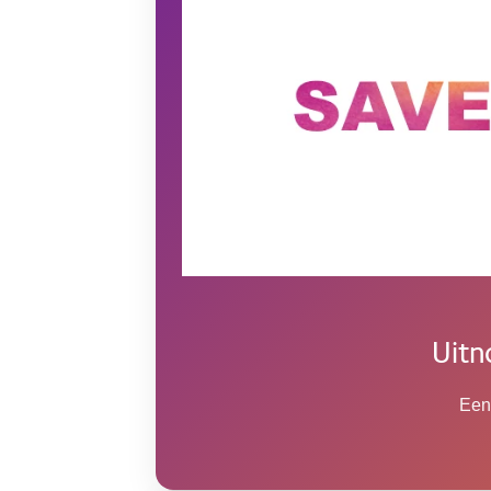
Uitn
Een 