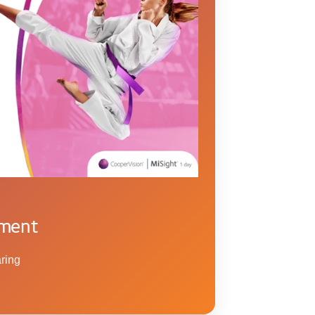
ement
aring