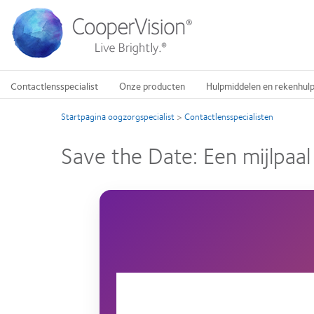
Overslaan
en
naar
de
inhoud
gaan
Contactlensspecialist
Onze producten
Hulpmiddelen en rekenhul
Startpagina oogzorgspecialist
>
Contactlensspecialisten
Save the Date: Een mijlpa