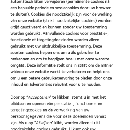
automatisch laten verwijderen (permanente cookies na
een bepaalde periode en sessiecookies door uw browser
E-mailadres
te sluiten). Cookies die noodzakelijk zijn voor de werking
van onze website (
strikt noodzakelijke cookies
) worden
altijd geactiveerd en kunnen zonder uw toestemming
worden gebruikt. Aanvullende cookies voor prestatie-,
Uw Business Development Manager
functionele of targetingdoeleinden worden alleen
gebruikt met uw uitdrukkelijke toestemming. Deze
soorten cookies helpen ons om u als gebruiker te
Opmerkingen
herkennen en om te begrijpen hoe u met onze website
omgaat. Deze informatie stelt ons in staat om de manier
waarop onze website werkt te verbeteren en helpt ons
Ik verklaar hierbij dat ik het privacybeleid heb gelezen en
om u een betere gebruikerservaring te bieden door onze
begrepen
inhoud en advertenties relevant voor u te houden.
https://coopervision.nl/privacybeleid
Door op “
Accepteren
” te klikken, stemt u in met het
plaatsen en openen van
prestatie-, functionele
en
targetingcookies
en de
verwerking van uw
persoonsgegevens die voor deze doeleinden
vereist
zijn. Als u op “
Afwijzen
” klikt, worden alleen
strikt
Learn
Learn
Learn
Learn
Learn
Learn
noodzakelijke cookies
gebruikt. U kunt ook uw
more
more
more
more
more
more