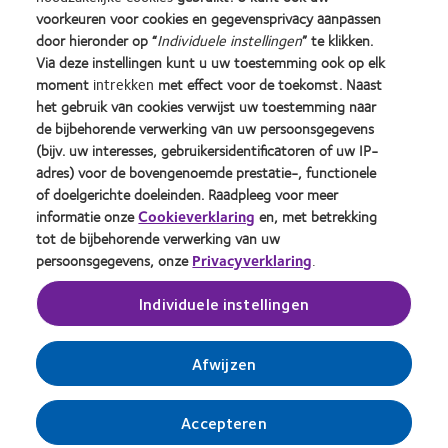
about
about
about
about
about
about
voorkeuren voor cookies en gegevensprivacy aanpassen
Learn
Silmo
Contact
2012
2011
ODMA
2012
door hieronder op “
Individuele instellingen
” te klikken.
more
d’Or
Lens
&
Best
2011
REBRAND
about
Via deze instellingen kunt u uw toestemming ook op elk
best
Product
2010
Factory
(2011)
100®
BCLA
moment
intrekken
met effect voor de toekomst. Naast
product
of
Best
Awards
Global
Industry
het gebruik van cookies verwijst uw toestemming naar
award
the
Companies
(2011)
Award
Onze producten
Beleid ten aanzien van
Award
de bijbehorende verwerking van uw persoonsgegevens
met
Year
for
(2012)
opmerkingen
Winner
Contact
(bijv. uw interesses, gebruikersidentificatoren of uw IP-
MyDay™
(2013)
Leaders
Site voor consumenten
Privacybeleid
adres) voor de bovengenoemde prestatie-, functionele
(2013)
(2012)
Toestemmingsvoorkeuren
Cookie beleid
of doelgerichte doeleinden. Raadpleeg voor meer
beheren
Servicevoorwaarden
informatie onze
Cookieverklaring
en, met betrekking
tot de bijbehorende verwerking van uw
persoonsgegevens, onze
Privacyverklaring
.
Inloggen
Individuele instellingen
Nederland (Netherlands)
Afwijzen
© 2026
CooperVision
|
Accepteren
Onderdeel van
CooperCompanies