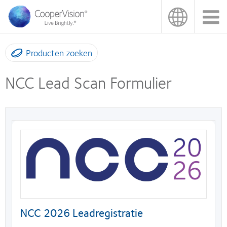
Overslaan
en
naar
de
inhoud
Producten zoeken
gaan
NCC Lead Scan Formulier
NCC 2026 Leadregistratie