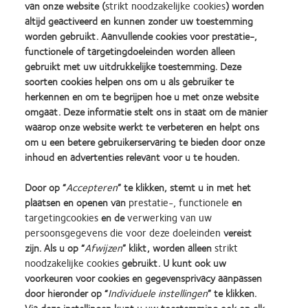
van onze website (
strikt noodzakelijke cookies
) worden
altijd geactiveerd en kunnen zonder uw toestemming
worden gebruikt. Aanvullende cookies voor prestatie-,
functionele of targetingdoeleinden worden alleen
gebruikt met uw uitdrukkelijke toestemming. Deze
Learn
Learn
Learn
Learn
Learn
Learn
soorten cookies helpen ons om u als gebruiker te
more
more
more
more
more
more
about
about
about
about
about
about
herkennen en om te begrijpen hoe u met onze website
Learn
Silmo
Contact
2012
2011
ODMA
2012
omgaat. Deze informatie stelt ons in staat om de manier
more
d’Or
Lens
&
Best
2011
REBRAND
about
waarop onze website werkt te verbeteren en helpt ons
best
Product
2010
Factory
(2011)
100®
BCLA
om u een betere gebruikerservaring te bieden door onze
product
of
Best
Awards
Global
Industry
inhoud en advertenties relevant voor u te houden.
award
the
Companies
(2011)
Award
Onze producten
Beleid ten aanzien van
Award
met
Year
for
(2012)
opmerkingen
Winner
Contact
Door op “
Accepteren
” te klikken, stemt u in met het
MyDay™
(2013)
Leaders
Site voor consumenten
Privacybeleid
plaatsen en openen van
prestatie-, functionele
en
(2013)
(2012)
Toestemmingsvoorkeuren
Cookie beleid
targetingcookies
en de
verwerking van uw
beheren
Servicevoorwaarden
persoonsgegevens die voor deze doeleinden
vereist
zijn. Als u op “
Afwijzen
” klikt, worden alleen
strikt
noodzakelijke cookies
gebruikt. U kunt ook uw
voorkeuren voor cookies en gegevensprivacy aanpassen
Inloggen
door hieronder op “
Individuele instellingen
” te klikken.