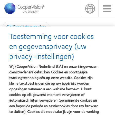
Overslaan
en
naar
de
inhoud
Producten zoeken
gaan
Toestemming voor cookies
Marketing materiaal
en gegevensprivacy (uw
privacy-instellingen)
Wij (CooperVision Nederland B.V.) en onze aangewezen
dienstverleners gebruiken Cookies en soortgelijke
trackingtechnologieën op onze website. Cookies zijn
kleine tekstbestanden die op uw apparaat worden
opgeslagen wanneer u een website bezoekt. U kunt
Ontdek hier het marketing materiaal van CooperVision
cookies op elk gewenst moment verwijderen of
automatisch laten verwijderen (permanente cookies na
een bepaalde periode en sessiecookies door uw browser
Social media posts
te sluiten). Cookies die noodzakelijk zijn voor de werking