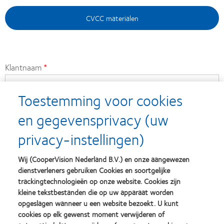
CVCC materialen
Klantnaam
Toestemming voor cookies
Klantnummer
en gegevensprivacy (uw
privacy-instellingen)
E-mailadres
Wij (CooperVision Nederland B.V.) en onze aangewezen
dienstverleners gebruiken Cookies en soortgelijke
Adres
trackingtechnologieën op onze website. Cookies zijn
kleine tekstbestanden die op uw apparaat worden
opgeslagen wanneer u een website bezoekt. U kunt
cookies op elk gewenst moment verwijderen of
Campagne materiaal