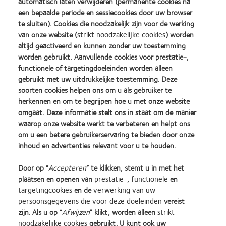
automatisch laten verwijderen (permanente cookies na
een bepaalde periode en sessiecookies door uw browser
Vul hier in welke materialen u graag zou ontvangen. Indien u het in meerdere winkels
te sluiten). Cookies die noodzakelijk zijn voor de werking
wilt ontvangen kunt u dit onderaan bij de opmerkingen vermelden.
van onze website (
strikt noodzakelijke cookies
) worden
altijd geactiveerd en kunnen zonder uw toestemming
Uw Business Development Manager
worden gebruikt. Aanvullende cookies voor prestatie-,
functionele of targetingdoeleinden worden alleen
gebruikt met uw uitdrukkelijke toestemming. Deze
Opmerkingen
soorten cookies helpen ons om u als gebruiker te
herkennen en om te begrijpen hoe u met onze website
omgaat. Deze informatie stelt ons in staat om de manier
waarop onze website werkt te verbeteren en helpt ons
om u een betere gebruikerservaring te bieden door onze
inhoud en advertenties relevant voor u te houden.
heeft u een speciaal verzoek of een vraag? voeg deze dan hier toe.
Door op “
Accepteren
” te klikken, stemt u in met het
plaatsen en openen van
prestatie-, functionele
en
targetingcookies
en de
verwerking van uw
persoonsgegevens die voor deze doeleinden
vereist
zijn. Als u op “
Afwijzen
” klikt, worden alleen
strikt
Learn
Learn
Learn
Learn
Learn
Learn
noodzakelijke cookies
gebruikt. U kunt ook uw
more
more
more
more
more
more