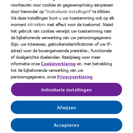
about
about
about
about
about
about
voorkeuren voor cookies en gegevensprivacy aanpassen
Learn
Silmo
Contact
2012
2011
ODMA
2012
door hieronder op “
Individuele instellingen
” te klikken.
more
d’Or
Lens
&
Best
2011
REBRAND
about
Via deze instellingen kunt u uw toestemming ook op elk
best
Product
2010
Factory
(2011)
100®
BCLA
moment
intrekken
met effect voor de toekomst. Naast
product
of
Best
Awards
Global
Industry
het gebruik van cookies verwijst uw toestemming naar
award
the
Companies
(2011)
Award
Onze producten
Beleid ten aanzien van
Award
de bijbehorende verwerking van uw persoonsgegevens
met
Year
for
(2012)
opmerkingen
Winner
Contact
(bijv. uw interesses, gebruikersidentificatoren of uw IP-
MyDay™
(2013)
Leaders
Site voor consumenten
Privacybeleid
adres) voor de bovengenoemde prestatie-, functionele
(2013)
(2012)
Toestemmingsvoorkeuren
Cookie beleid
of doelgerichte doeleinden. Raadpleeg voor meer
beheren
Servicevoorwaarden
informatie onze
Cookieverklaring
en, met betrekking
tot de bijbehorende verwerking van uw
persoonsgegevens, onze
Privacyverklaring
.
Inloggen
Individuele instellingen
Nederland (Netherlands)
Afwijzen
© 2026
CooperVision
|
Accepteren
Onderdeel van
CooperCompanies