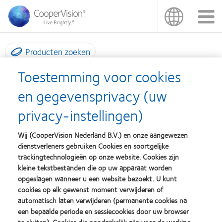
Overslaan
en
naar
de
inhoud
Producten zoeken
gaan
Toestemming voor cookies
Algemene Voorwaarden -
en gegevensprivacy (uw
Leveringsovereenkomst voor
privacy-instellingen)
Merkproducten
Wij (CooperVision Nederland B.V.) en onze aangewezen
dienstverleners gebruiken Cookies en soortgelijke
Deze Algemene Voorwaarden zijn opgenomen in en maken
trackingtechnologieën op onze website. Cookies zijn
onderdeel uit van de Overeenkomst tussen u (de Klant) en
kleine tekstbestanden die op uw apparaat worden
CooperVision Nederland BV (de Leverancier). Nadere details zijn
opgeslagen wanneer u een website bezoekt. U kunt
cookies op elk gewenst moment verwijderen of
opgenomen in het Voorblad van de Overeenkomst die u ter
automatisch laten verwijderen (permanente cookies na
ondertekening zijn verstrekt.
een bepaalde periode en sessiecookies door uw browser
te sluiten). Cookies die noodzakelijk zijn voor de werking