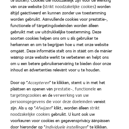
Wij raden u aan een exemplaar van deze Algemene Voorwaarden
van onze website (
strikt noodzakelijke cookies
) worden
op te slaan of af te drukken ten behoeve van latere
altijd geactiveerd en kunnen zonder uw toestemming
kennisneming.
worden gebruikt. Aanvullende cookies voor prestatie-,
functionele of targetingdoeleinden worden alleen
gebruikt met uw uitdrukkelijke toestemming. Deze
Algemene voorwaarden Merkproducten
soorten cookies helpen ons om u als gebruiker te
herkennen en om te begrijpen hoe u met onze website
omgaat. Deze informatie stelt ons in staat om de manier
waarop onze website werkt te verbeteren en helpt ons
om u een betere gebruikerservaring te bieden door onze
Learn
Learn
Learn
Learn
Learn
Learn
inhoud en advertenties relevant voor u te houden.
more
more
more
more
more
more
about
about
about
about
about
about
Learn
Door op “
Accepteren
” te klikken, stemt u in met het
Silmo
Contact
2012
2011
ODMA
2012
more
plaatsen en openen van
prestatie-, functionele
en
d’Or
Lens
&
Best
2011
REBRAND
about
targetingcookies
en de
verwerking van uw
best
Product
2010
Factory
(2011)
100®
BCLA
product
of
Best
Awards
Global
persoonsgegevens die voor deze doeleinden
vereist
Industry
award
the
Companies
(2011)
Award
zijn. Als u op “
Afwijzen
” klikt, worden alleen
strikt
Onze producten
Beleid ten aanzien van
Award
met
Year
for
(2012)
opmerkingen
Winner
noodzakelijke cookies
gebruikt. U kunt ook uw
Contact
MyDay™
(2013)
Leaders
voorkeuren voor cookies en gegevensprivacy aanpassen
Site voor consumenten
Privacybeleid
(2013)
(2012)
door hieronder op “
Individuele instellingen
” te klikken.
Toestemmingsvoorkeuren
Cookie beleid