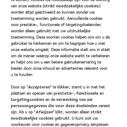
Award
about
van onze website (
strikt noodzakelijke cookies
)
(2012)
BCLA
worden altijd geactiveerd en kunnen zonder uw
Industry
Award
toestemming worden gebruikt. Aanvullende cookies
Winner
voor prestatie-, functionele of targetingdoeleinden
worden alleen gebruikt met uw uitdrukkelijke
toestemming. Deze soorten cookies helpen ons om u als
gebruiker te herkennen en om te begrijpen hoe u met
Onze producten
onze website omgaat. Deze informatie stelt ons in staat
Contactlenstechnologie
om de manier waarop onze website werkt te verbeteren
Vind je lens
en helpt ons om u een betere gebruikerservaring te
bieden door onze inhoud en advertenties relevant voor
u te houden.
Vind een opticien
Door op “
Accepteren
” te klikken, stemt u in met het
Contactlenzen en gezichtsvermogen
plaatsen en openen van
prestatie-, functionele
en
targetingcookies
en de
verwerking van uw
Nieuwe drager
persoonsgegevens die voor deze doeleinden
vereist
Ervaren drager
zijn. Als u op “
Afwijzen
” klikt, worden alleen
strikt
noodzakelijke cookies
gebruikt. U kunt ook uw
voorkeuren voor cookies en gegevensprivacy aanpassen
Over CooperVision