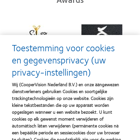
Learn
Learn
more
more
about
about
Silmo
Contact
Toestemming voor cookies
d’Or
Lens
best
Product
en gegevensprivacy (uw
product
of
Learn
Learn
award
the
privacy-instellingen)
more
more
met
Year
about
about
MyDay™
(2013)
2012
2011
(2013)
Wij (CooperVision Nederland B.V.) en onze aangewezen
&
Best
dienstverleners gebruiken Cookies en soortgelijke
2010
Factory
Best
Awards
trackingtechnologieën op onze website. Cookies zijn
Learn
Learn
Companies
(2011)
kleine tekstbestanden die op uw apparaat worden
more
more
for
opgeslagen wanneer u een website bezoekt. U kunt
about
about
Leaders
ODMA
cookies op elk gewenst moment verwijderen of
2012
(2012)
2011
REBRAND
automatisch laten verwijderen (permanente cookies na
(2011)
100®
Learn
een bepaalde periode en sessiecookies door uw browser
Global
more
te sluiten). Cookies die noodzakelijk zijn voor de werking