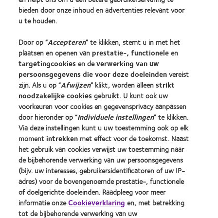
bieden door onze inhoud en advertenties relevant voor
u te houden.
Vind een opticien
Door op “
Accepteren
” te klikken, stemt u in met het
Contactlenzen en gezichtsvermogen
plaatsen en openen van
prestatie-, functionele
en
targetingcookies
en de
verwerking van uw
Nieuwe drager
persoonsgegevens die voor deze doeleinden
vereist
Ervaren drager
zijn. Als u op “
Afwijzen
” klikt, worden alleen
strikt
noodzakelijke cookies
gebruikt. U kunt ook uw
voorkeuren voor cookies en gegevensprivacy aanpassen
Over CooperVision
door hieronder op “
Individuele instellingen
” te klikken.
Vacatures bij CooperVision
Via deze instellingen kunt u uw toestemming ook op elk
Nieuwscentrum
moment
intrekken
met effect voor de toekomst. Naast
het gebruik van cookies verwijst uw toestemming naar
Contact
de bijbehorende verwerking van uw persoonsgegevens
(bijv. uw interesses, gebruikersidentificatoren of uw IP-
adres) voor de bovengenoemde prestatie-, functionele
Legal
of doelgerichte doeleinden. Raadpleeg voor meer
Privacybeleid
informatie onze
Cookieverklaring
en, met betrekking
Servicevoorwaarden
tot de bijbehorende verwerking van uw