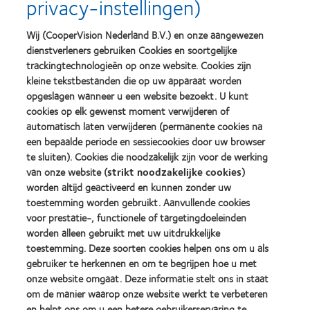
privacy-instellingen)
more
more
met
Year
about
about
MyDay™
(2013)
2012
2011
(2013)
Wij (CooperVision Nederland B.V.) en onze aangewezen
&
Best
dienstverleners gebruiken Cookies en soortgelijke
2010
Factory
Best
Awards
trackingtechnologieën op onze website. Cookies zijn
Learn
Learn
Companies
(2011)
kleine tekstbestanden die op uw apparaat worden
more
more
for
opgeslagen wanneer u een website bezoekt. U kunt
about
about
Leaders
ODMA
cookies op elk gewenst moment verwijderen of
2012
(2012)
2011
REBRAND
automatisch laten verwijderen (permanente cookies na
(2011)
100®
Learn
een bepaalde periode en sessiecookies door uw browser
Global
more
te sluiten). Cookies die noodzakelijk zijn voor de werking
Award
about
van onze website (
strikt noodzakelijke cookies
)
(2012)
BCLA
worden altijd geactiveerd en kunnen zonder uw
Industry
Award
toestemming worden gebruikt. Aanvullende cookies
Winner
voor prestatie-, functionele of targetingdoeleinden
worden alleen gebruikt met uw uitdrukkelijke
toestemming. Deze soorten cookies helpen ons om u als
gebruiker te herkennen en om te begrijpen hoe u met
Onze producten
onze website omgaat. Deze informatie stelt ons in staat
Contactlenstechnologie
om de manier waarop onze website werkt te verbeteren
Vind je lens
en helpt ons om u een betere gebruikerservaring te