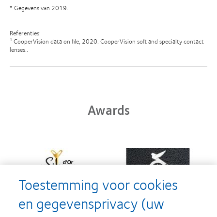
* Gegevens van 2019.
Referenties:
CooperVision data on file, 2020. CooperVision soft and specialty contact
1
lenses..
Awards
Learn
Learn
more
more
about
about
Silmo
Contact
Toestemming voor cookies
d’Or
Lens
best
Product
en gegevensprivacy (uw
product
of
Learn
Learn
award
the