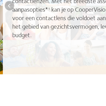
contactlenzen. Met het breedste as
aanpasopties*
kan je op CooperVisi
1
voor een contactlens die voldoet aan
het gebied van gezichtsvermogen, lev
budget.