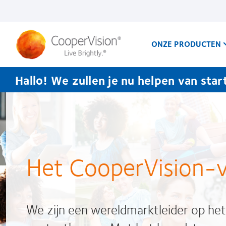
Overslaan
en
naar
de
inhoud
ONZE PRODUCTEN
gaan
Hallo! We zullen je nu helpen van star
Zachte
Lenzen
Het CooperVision-v
We zijn een wereldmarktleider op het