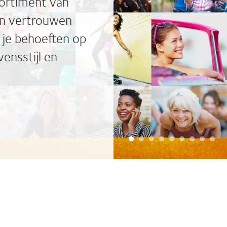
sortiment van
on vertrouwen
 je behoeften op
ensstijl en