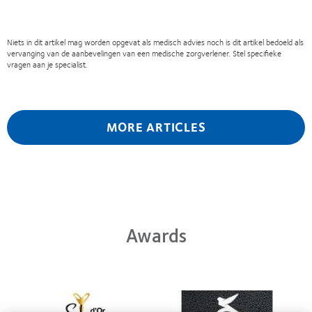
Niets in dit artikel mag worden opgevat als medisch advies noch is dit artikel bedoeld als
vervanging van de aanbevelingen van een medische zorgverlener. Stel specifieke
vragen aan je specialist.
MORE ARTICLES
Awards
Learn
Learn
more
more