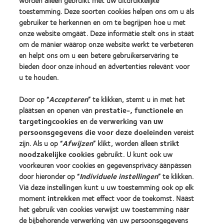
worden alleen gebruikt met uw uitdrukkelijke
toestemming. Deze soorten cookies helpen ons om u als
gebruiker te herkennen en om te begrijpen hoe u met
Onze producten
onze website omgaat. Deze informatie stelt ons in staat
Contactlenstechnologie
om de manier waarop onze website werkt te verbeteren
Vind je lens
en helpt ons om u een betere gebruikerservaring te
bieden door onze inhoud en advertenties relevant voor
u te houden.
Vind een opticien
Door op “
Accepteren
” te klikken, stemt u in met het
Contactlenzen en gezichtsvermogen
plaatsen en openen van
prestatie-, functionele
en
targetingcookies
en de
verwerking van uw
Nieuwe drager
persoonsgegevens die voor deze doeleinden
vereist
Ervaren drager
zijn. Als u op “
Afwijzen
” klikt, worden alleen
strikt
noodzakelijke cookies
gebruikt. U kunt ook uw
voorkeuren voor cookies en gegevensprivacy aanpassen
Over CooperVision
door hieronder op “
Individuele instellingen
” te klikken.
Vacatures bij CooperVision
Via deze instellingen kunt u uw toestemming ook op elk
Nieuwscentrum
moment
intrekken
met effect voor de toekomst. Naast
het gebruik van cookies verwijst uw toestemming naar
Contact
de bijbehorende verwerking van uw persoonsgegevens