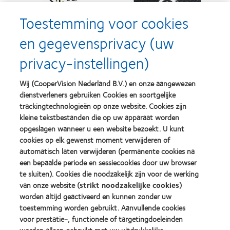
about
about
Silmo
Contact
Toestemming voor cookies
d’Or
Lens
best
Product
en gegevensprivacy (uw
product
of
Learn
Learn
award
the
privacy-instellingen)
more
more
met
Year
about
about
MyDay™
(2013)
2012
2011
(2013)
Wij (CooperVision Nederland B.V.) en onze aangewezen
&
Best
dienstverleners gebruiken Cookies en soortgelijke
2010
Factory
Best
Awards
trackingtechnologieën op onze website. Cookies zijn
Learn
Learn
Companies
(2011)
kleine tekstbestanden die op uw apparaat worden
more
more
for
opgeslagen wanneer u een website bezoekt. U kunt
about
about
Leaders
ODMA
cookies op elk gewenst moment verwijderen of
2012
(2012)
2011
REBRAND
automatisch laten verwijderen (permanente cookies na
(2011)
100®
Learn
een bepaalde periode en sessiecookies door uw browser
Global
more
te sluiten). Cookies die noodzakelijk zijn voor de werking
Award
about
van onze website (
strikt noodzakelijke cookies
)
(2012)
BCLA
worden altijd geactiveerd en kunnen zonder uw
Industry
Award
toestemming worden gebruikt. Aanvullende cookies
Winner
voor prestatie-, functionele of targetingdoeleinden