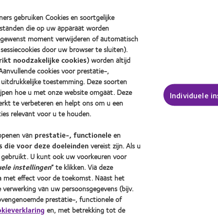
0
Factory
(2011)
Awards
ers gebruiken Cookies en soortgelijke
anies
(2011)
bestanden die op uw apparaat worden
ers
k gewenst moment verwijderen of automatisch
2)
sessiecookies door uw browser te sluiten).
rikt noodzakelijke cookies
) worden altijd
enzen en gezichtsvermogen
Over CooperVision
nvullende cookies voor prestatie-,
 uitdrukkelijke toestemming. Deze soorten
rager
Vacatures bij CooperVision
rijpen hoe u met onze website omgaat. Deze
Individuele i
drager
Nieuwscentrum
erkt te verbeteren en helpt ons om u een
Contact
ies relevant voor u te houden.
n openen van
prestatie-, functionele
en
 die voor deze doeleinden
vereist zijn. Als u
gebruikt. U kunt ook uw voorkeuren voor
uele instellingen
” te klikken. Via deze
n
met effect voor de toekomst. Naast het
e verwerking van uw persoonsgegevens (bijv.
bovengenoemde prestatie-, functionele of
kieverklaring
en, met betrekking tot de