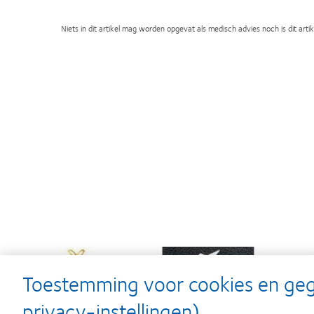
Niets in dit artikel mag worden opgevat als medisch advies noch is dit art
Learn
Learn
Lear
more
more
mor
Toestemming voor cookies en ge
about
about
abou
Silmo
Contact
201
privacy-instellingen)
d’Or
Lens
&