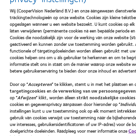
best
Product
201
product
of
Best
Wij (CooperVision Nederland B.V.) en onze aangewezen dienstverlen
award
the
Comp
met
Year
for
trackingtechnologieën op onze website. Cookies zijn kleine tekst
MyDay™
(2013)
Lead
opgeslagen wanneer u een website bezoekt. U kunt cookies op el
(2013)
(201
laten verwijderen (permanente cookies na een bepaalde periode en 
Cookies die noodzakelijk zijn voor de werking van onze website (
st
Onze producten
Contactl
geactiveerd en kunnen zonder uw toestemming worden gebruikt. Aa
functionele of targetingdoeleinden worden alleen gebruikt met uw
Contactlenstechnologie
Nieuwe d
cookies helpen ons om u als gebruiker te herkennen en om te beg
Vind je lens
Ervaren 
informatie stelt ons in staat om de manier waarop onze website w
betere gebruikerservaring te bieden door onze inhoud en advertent
Vind een opticien
Door op “
Accepteren
” te klikken, stemt u in met het plaatsen e
targetingcookies
en de
verwerking van uw persoonsgegevens
op “
Afwijzen
” klikt, worden alleen
strikt noodzakelijke cookies
cookies en gegevensprivacy aanpassen door hieronder op “
Individ
instellingen kunt u uw toestemming ook op elk moment
intrekke
gebruik van cookies verwijst uw toestemming naar de bijbehorend
uw interesses, gebruikersidentificatoren of uw IP-adres) voor de 
doelgerichte doeleinden. Raadpleeg voor meer informatie onze
Coo