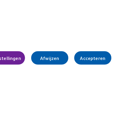
REBRAND
Industry
100®
Award
Global
Winner
Award
(2012)
Legal
Privacybeleid
nstellingen
Afwijzen
Accepteren
Servicevoorwaarden
Cookieverklaring
Beleid ten aanzien van opmerkingen
Toestemmingsvoorkeuren beheren