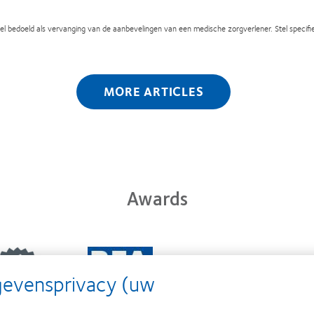
ikel bedoeld als vervanging van de aanbevelingen van een medische zorgverlener. Stel specifie
MORE ARTICLES
Awards
n
Learn
Learn
e
more
more
gevensprivacy (uw
t
about
about
2
2011
ODMA
Best
2011