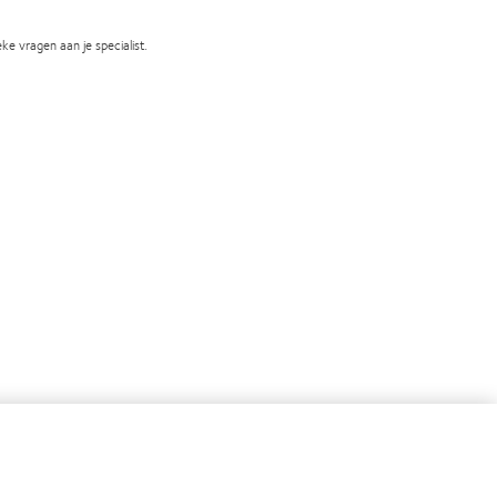
ke vragen aan je specialist.
Learn
Learn
more
more
about
about
2012
BCLA