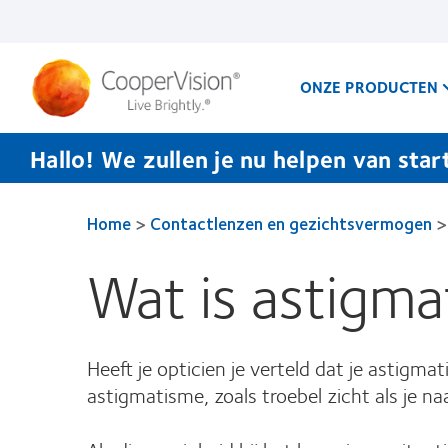
Overslaan
en
naar
de
inhoud
ONZE PRODUCTEN
gaan
Hallo! We zullen je nu helpen van star
Home
>
Contactlenzen en gezichtsvermogen
>
Wat is astigm
Heeft je opticien je verteld dat je astigm
astigmatisme, zoals troebel zicht als je n