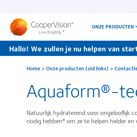
Overslaan
en
naar
de
inhoud
ONZE PRODUCTEN
gaan
Hallo! We zullen je nu helpen van star
Home
>
Onze producten (old links)
>
Contactl
Aquaform®-te
Natuurlijk hydraterend voor ongelooflijk c
nodig hebben* om ze te helpen helder en wi