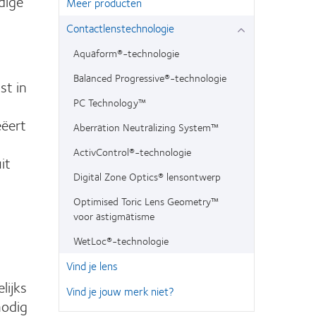
dige
Meer producten
Contactlenstechnologie
Aquaform®-technologie
Balanced Progressive®-technologie
st in
PC Technology™
eëert
Aberration Neutralizing System™
ActivControl®-technologie
it
Digital Zone Optics® lensontwerp
Optimised Toric Lens Geometry™
voor astigmatisme
WetLoc®-technologie
Vind je lens
lijks
Vind je jouw merk niet?
nodig