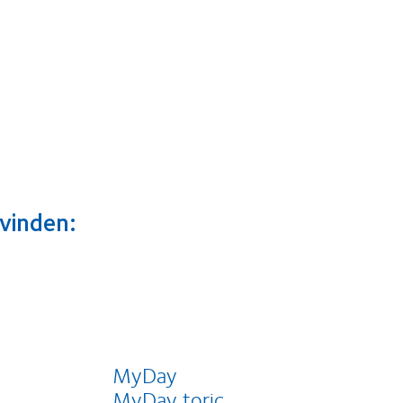
 vinden:
MyDay
MyDay toric