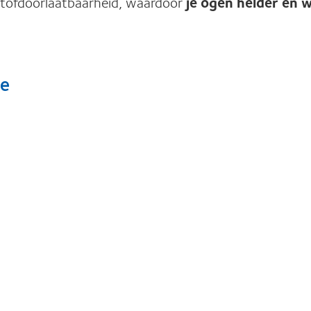
stofdoorlaatbaarheid, waardoor
je ogen helder en w
ie