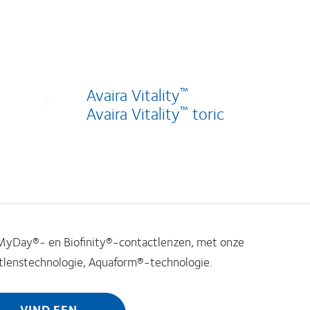
Avaira Vitality
™
Avaira
Vitality
toric
™
r MyDay®- en Biofinity®-contactlenzen, met onze
tlenstechnologie, Aquaform®-technologie.
VIND EEN