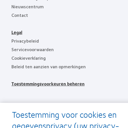
Nieuwscentrum
Contact
Legal
Privacybeleid
Servicevoorwaarden
Cookieverklaring
Beleid ten aanzien van opmerkingen
Toestemmingsvoorkeuren beheren
© 2026
CooperVision
|
Onderdeel van
CooperCompanies
Toestemming voor cookies en
gegevensprivacy (uw privacy-