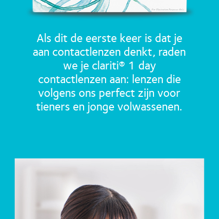
Als dit de eerste keer is dat je
aan contactlenzen denkt, raden
we je clariti® 1 day
contactlenzen aan: lenzen die
volgens ons perfect zijn voor
tieners en jonge volwassenen.