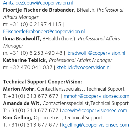
Anita.deZeeuw@coopervision.nl
Floortje Fischer de Brabander,
BHealth,
Professional
Affairs Manager
m: +31 (0) 6 2197 4115 |
FFischerdeBrabander@coopervision.nl
Ilona Bradwolff,
BHealth (hons),
Professional Affairs
Manager
m: +31 (0) 6 253 490 48 |
ibradwolff@coopervision.nl
Katherine Teblick,
Professional Affairs Manager
m: +32 470 041 037 |
kteblick@coopervision.nl
Technical Support CooperVision:
Marion Mohr,
Contactlensspecialist, Technical Support
T: +31(0) 313 677 677 |
mmohr@coopervisionsec.com
Amanda de Wit,
Contactlensspecialist,Technical Support
T: +31(0) 313 677 677 I
adewit@coopervisionsec.com
Kim Gelling,
Optometrist, Technical Support
T: +31(0) 313 677 677 I
kgelling@coopervisionsec.com