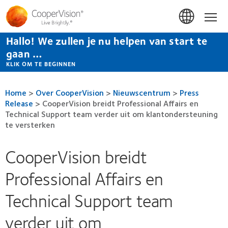
Overslaan
en
Hom
naar
de
Hallo! We zullen je nu helpen van start te
inhoud
gaan
gaan …
KLIK OM TE BEGINNEN
Home
>
Over CooperVision
>
Nieuwscentrum
>
Press
Release
>
CooperVision breidt Professional Affairs en
Technical Support team verder uit om klantondersteuning
te versterken
CooperVision breidt
Professional Affairs en
Technical Support team
verder uit om