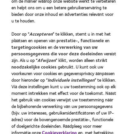
om de manier waarop onze website werkt te verbeteren
Vind je lens
en helpt ons om u een betere gebruikerservaring te
bieden door onze inhoud en advertenties relevant voor
u te houden.
Vind een opticien
Door op “
Accepteren
” te klikken, stemt u in met het
Contactlenzen en gezichtsvermogen
plaatsen en openen van
prestatie-, functionele
en
targetingcookies
en de
verwerking van uw
Nieuwe drager
persoonsgegevens die voor deze doeleinden
vereist
Ervaren drager
zijn. Als u op “
Afwijzen
” klikt, worden alleen
strikt
noodzakelijke cookies
gebruikt. U kunt ook uw
voorkeuren voor cookies en gegevensprivacy aanpassen
Over CooperVision
door hieronder op “
Individuele instellingen
” te klikken.
Vacatures bij CooperVision
Via deze instellingen kunt u uw toestemming ook op elk
Nieuwscentrum
moment
intrekken
met effect voor de toekomst. Naast
het gebruik van cookies verwijst uw toestemming naar
Contact
de bijbehorende verwerking van uw persoonsgegevens
(bijv. uw interesses, gebruikersidentificatoren of uw IP-
adres) voor de bovengenoemde prestatie-, functionele
Legal
of doelgerichte doeleinden. Raadpleeg voor meer
Privacybeleid
informatie onze
Cookieverklaring
en, met betrekking