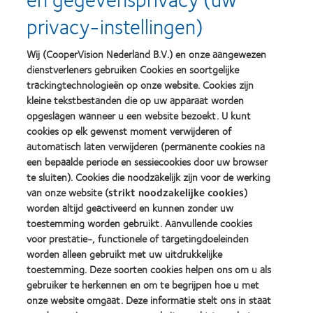
product
of
Learn
Learn
award
the
privacy-instellingen)
more
more
met
Year
about
about
MyDay™
(2013)
2012
2011
(2013)
Wij (CooperVision Nederland B.V.) en onze aangewezen
&
Best
dienstverleners gebruiken Cookies en soortgelijke
2010
Factory
Best
Awards
trackingtechnologieën op onze website. Cookies zijn
Learn
Learn
Companies
(2011)
kleine tekstbestanden die op uw apparaat worden
more
more
for
opgeslagen wanneer u een website bezoekt. U kunt
about
about
Leaders
ODMA
cookies op elk gewenst moment verwijderen of
2012
(2012)
2011
REBRAND
automatisch laten verwijderen (permanente cookies na
(2011)
100®
Learn
een bepaalde periode en sessiecookies door uw browser
Global
more
te sluiten). Cookies die noodzakelijk zijn voor de werking
Award
about
van onze website (
strikt noodzakelijke cookies
)
(2012)
BCLA
worden altijd geactiveerd en kunnen zonder uw
Industry
Award
toestemming worden gebruikt. Aanvullende cookies
Winner
voor prestatie-, functionele of targetingdoeleinden
worden alleen gebruikt met uw uitdrukkelijke
toestemming. Deze soorten cookies helpen ons om u als
gebruiker te herkennen en om te begrijpen hoe u met
Onze producten
onze website omgaat. Deze informatie stelt ons in staat
Contactlenstechnologie