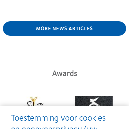
MORE NEWS ARTICLES
Awards
Learn
Learn
more
more
about
about
Silmo
Contact
Toestemming voor cookies
d’Or
Lens
best
Product
en gegevensprivacy (uw