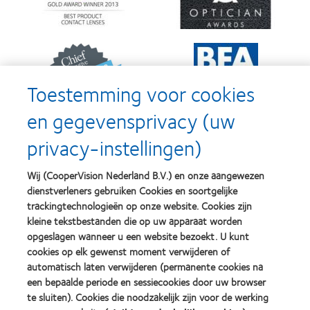
Silmo
Contact
d’Or
Lens
best
Product
product
of
Learn
Learn
award
the
more
more
met
Year
about
about
MyDay™
(2013)
2012
2011
Toestemming voor cookies
(2013)
&
Best
2010
Factory
en gegevensprivacy (uw
Best
Awards
Learn
Learn
Companies
(2011)
privacy-instellingen)
more
more
for
about
about
Leaders
ODMA
2012
(2012)
Wij (CooperVision Nederland B.V.) en onze aangewezen
2011
REBRAND
dienstverleners gebruiken Cookies en soortgelijke
(2011)
100®
Learn
trackingtechnologieën op onze website. Cookies zijn
Global
more
kleine tekstbestanden die op uw apparaat worden
Award
about
(2012)
BCLA
opgeslagen wanneer u een website bezoekt. U kunt
Industry
cookies op elk gewenst moment verwijderen of
Award
automatisch laten verwijderen (permanente cookies na
Winner
een bepaalde periode en sessiecookies door uw browser
te sluiten). Cookies die noodzakelijk zijn voor de werking