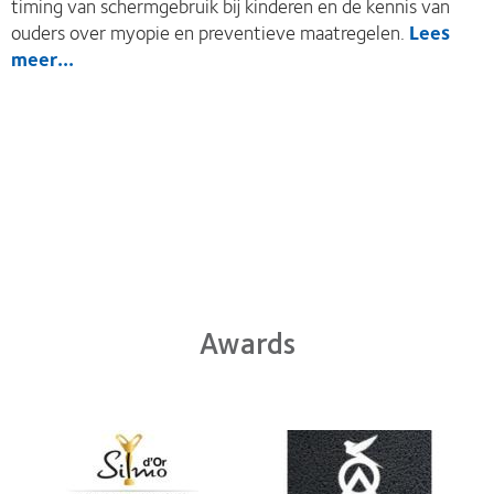
timing van schermgebruik bij kinderen en de kennis van
ouders over myopie en preventieve maatregelen.
Lees
meer...
Awards
Learn
Learn
more
more
about
about