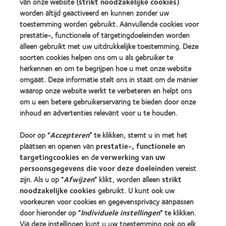
van onze website (
strikt noodzakelijke cookies
)
Onze producten
worden altijd geactiveerd en kunnen zonder uw
toestemming worden gebruikt. Aanvullende cookies voor
Contactlenstechnologie
prestatie-, functionele of targetingdoeleinden worden
Vind je lens
alleen gebruikt met uw uitdrukkelijke toestemming. Deze
soorten cookies helpen ons om u als gebruiker te
herkennen en om te begrijpen hoe u met onze website
Vind een opticien
omgaat. Deze informatie stelt ons in staat om de manier
waarop onze website werkt te verbeteren en helpt ons
Contactlenzen en gezichtsvermogen
om u een betere gebruikerservaring te bieden door onze
Nieuwe drager
inhoud en advertenties relevant voor u te houden.
Ervaren drager
Door op “
Accepteren
” te klikken, stemt u in met het
plaatsen en openen van
prestatie-, functionele
en
Over CooperVision
targetingcookies
en de
verwerking van uw
persoonsgegevens die voor deze doeleinden
vereist
Vacatures bij CooperVision
zijn. Als u op “
Afwijzen
” klikt, worden alleen
strikt
Nieuwscentrum
noodzakelijke cookies
gebruikt. U kunt ook uw
Contact
voorkeuren voor cookies en gegevensprivacy aanpassen
door hieronder op “
Individuele instellingen
” te klikken.
Via deze instellingen kunt u uw toestemming ook op elk