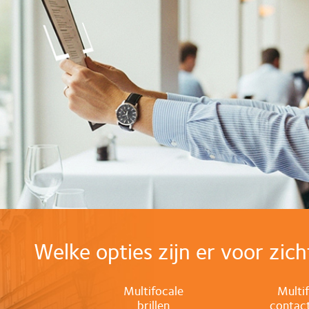
Welke opties zijn er voor zich
Multifocale
Multi
brillen
contac