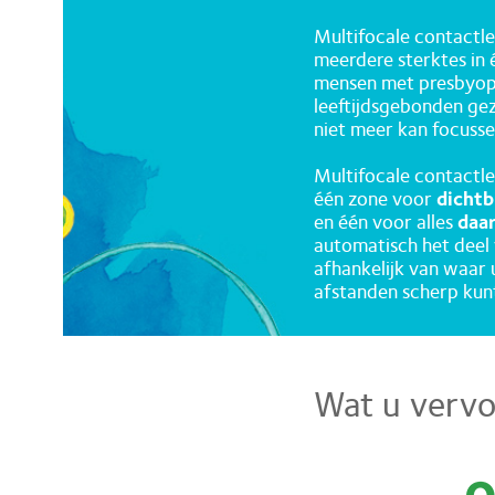
Multifocale contactle
meerdere sterktes in é
mensen met presbyopi
leeftijdsgebonden ge
niet meer kan focusse
Multifocale contactle
één zone voor
dichtb
en één voor alles
daa
automatisch het deel 
afhankelijk van waar u
afstanden scherp kun
Wat u vervo