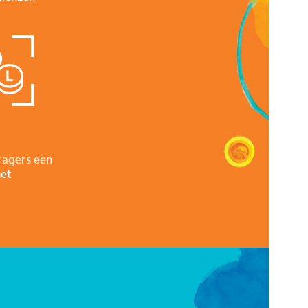
ragers een
met