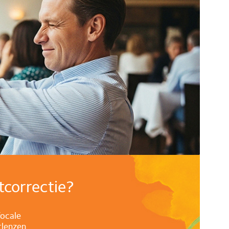
tcorrectie?
focale
tlenzen