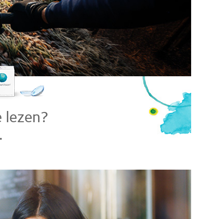
 lezen?
.