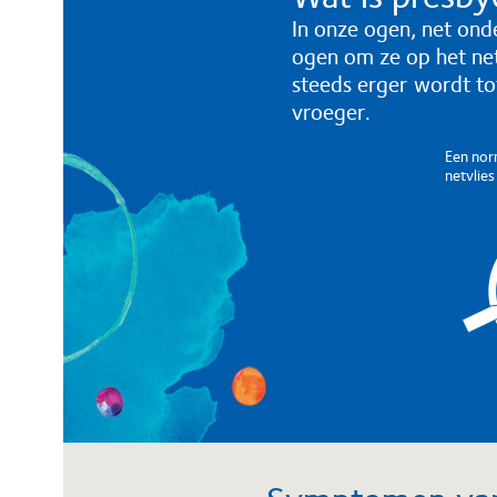
In onze ogen, net onde
ogen om ze op het netv
steeds erger wordt to
vroeger.
Een nor
netvlie