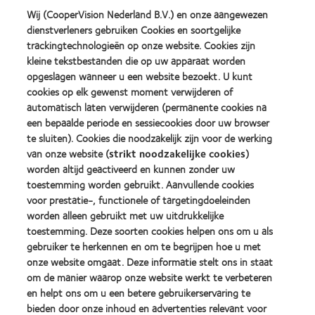
2012
2011
(2013)
Wij (CooperVision Nederland B.V.) en onze aangewezen
&
Best
dienstverleners gebruiken Cookies en soortgelijke
2010
Factory
Best
Awards
trackingtechnologieën op onze website. Cookies zijn
Learn
Learn
Companies
(2011)
kleine tekstbestanden die op uw apparaat worden
more
more
for
opgeslagen wanneer u een website bezoekt. U kunt
about
about
Leaders
ODMA
cookies op elk gewenst moment verwijderen of
2012
(2012)
2011
REBRAND
automatisch laten verwijderen (permanente cookies na
(2011)
100®
Learn
een bepaalde periode en sessiecookies door uw browser
Global
more
te sluiten). Cookies die noodzakelijk zijn voor de werking
Award
about
van onze website (
strikt noodzakelijke cookies
)
(2012)
BCLA
worden altijd geactiveerd en kunnen zonder uw
Industry
Award
toestemming worden gebruikt. Aanvullende cookies
Winner
voor prestatie-, functionele of targetingdoeleinden
worden alleen gebruikt met uw uitdrukkelijke
toestemming. Deze soorten cookies helpen ons om u als
gebruiker te herkennen en om te begrijpen hoe u met
Onze producten
onze website omgaat. Deze informatie stelt ons in staat
Contactlenstechnologie
om de manier waarop onze website werkt te verbeteren
Vind je lens
en helpt ons om u een betere gebruikerservaring te
bieden door onze inhoud en advertenties relevant voor