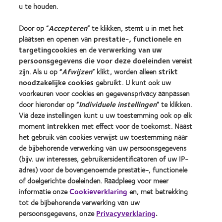
u te houden.
Vind een opticien
Door op “
Accepteren
” te klikken, stemt u in met het
Contactlenzen en gezichtsvermogen
plaatsen en openen van
prestatie-, functionele
en
targetingcookies
en de
verwerking van uw
Nieuwe drager
persoonsgegevens die voor deze doeleinden
vereist
Ervaren drager
zijn. Als u op “
Afwijzen
” klikt, worden alleen
strikt
noodzakelijke cookies
gebruikt. U kunt ook uw
voorkeuren voor cookies en gegevensprivacy aanpassen
Over CooperVision
door hieronder op “
Individuele instellingen
” te klikken.
Vacatures bij CooperVision
Via deze instellingen kunt u uw toestemming ook op elk
Nieuwscentrum
moment
intrekken
met effect voor de toekomst. Naast
het gebruik van cookies verwijst uw toestemming naar
Contact
de bijbehorende verwerking van uw persoonsgegevens
(bijv. uw interesses, gebruikersidentificatoren of uw IP-
adres) voor de bovengenoemde prestatie-, functionele
Legal
of doelgerichte doeleinden. Raadpleeg voor meer
Privacybeleid
informatie onze
Cookieverklaring
en, met betrekking
Servicevoorwaarden
tot de bijbehorende verwerking van uw
persoonsgegevens, onze
Privacyverklaring
.
Cookieverklaring