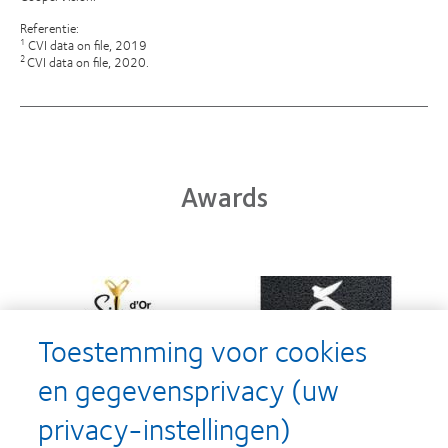
Referentie:
CVI data on file, 2019
1
CVI data on file, 2020.
2
Awards
Learn
Learn
more
more
about
about
Silmo
Contact
Toestemming voor cookies
d’Or
Lens
best
Product
en gegevensprivacy (uw
product
of
Learn
Learn
award
the
privacy-instellingen)
more
more
met
Year
about
about
MyDay™
(2013)